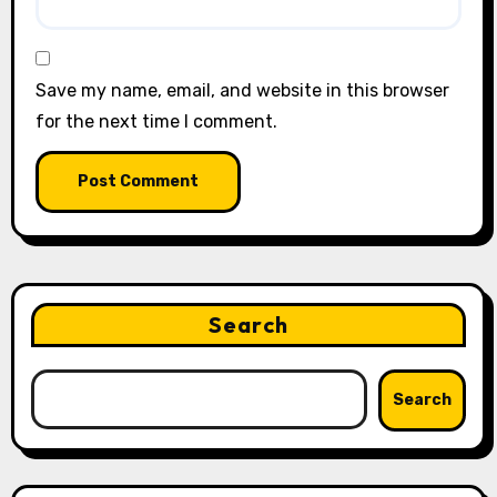
Save my name, email, and website in this browser
for the next time I comment.
Search
Search