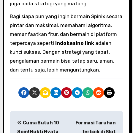
juga pada strategi yang matang.
Bagi siapa pun yang ingin bermain Spinix secara
pintar dan maksimal, memahami algoritma,
memanfaatkan fitur, dan bermain di platform
terpercaya seperti
indokasino link
adalah
kunci sukses. Dengan strategi yang tepat,
pengalaman bermain bisa tetap seru, aman,
dan tentu saja, lebih menguntungkan.
P
Cuma Butuh 10
Formasi Taruhan
o
Spin! Bukti Nyata
Terbaik di Slot