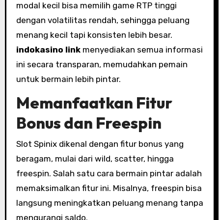
modal kecil bisa memilih game RTP tinggi
dengan volatilitas rendah, sehingga peluang
menang kecil tapi konsisten lebih besar.
indokasino link
menyediakan semua informasi
ini secara transparan, memudahkan pemain
untuk bermain lebih pintar.
Memanfaatkan Fitur
Bonus dan Freespin
Slot Spinix dikenal dengan fitur bonus yang
beragam, mulai dari wild, scatter, hingga
freespin. Salah satu cara bermain pintar adalah
memaksimalkan fitur ini. Misalnya, freespin bisa
langsung meningkatkan peluang menang tanpa
mengurangi saldo.