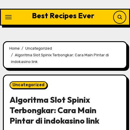
Skip
to
Best Recipes Ever
content
Home
Uncategorized
Algoritma Slot Spinix Terbongkar: Cara Main Pintar di
indokasino link
Uncategorized
Algoritma Slot Spinix
Terbongkar: Cara Main
Pintar di indokasino link