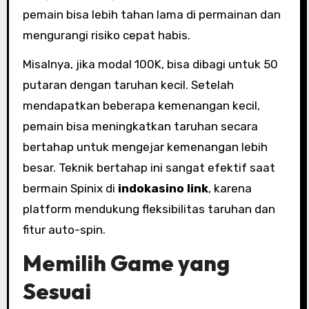
pemain bisa lebih tahan lama di permainan dan
mengurangi risiko cepat habis.
Misalnya, jika modal 100K, bisa dibagi untuk 50
putaran dengan taruhan kecil. Setelah
mendapatkan beberapa kemenangan kecil,
pemain bisa meningkatkan taruhan secara
bertahap untuk mengejar kemenangan lebih
besar. Teknik bertahap ini sangat efektif saat
bermain Spinix di
indokasino link
, karena
platform mendukung fleksibilitas taruhan dan
fitur auto-spin.
Memilih Game yang
Sesuai