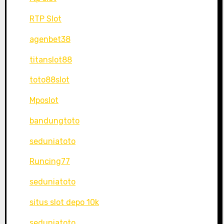
RTP Slot
agenbet38
titanslot88
toto88slot
Mposlot
bandungtoto
seduniatoto
Runcing77
seduniatoto
situs slot depo 10k
seduniatoto