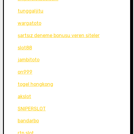
tunggaljitu
wargatoto
şartsız deneme bonusu veren siteler
slot88
jambitoto
on999
togel hongkong
akslot
SNIPERSLOT
bandarbo
rtp slot