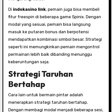
Di
indokasino link
, pemain juga bisa membeli
fitur freespin di beberapa game Spinix. Dengan
modal yang sesuai, pemain bisa langsung
masuk ke putaran bonus dan berpotensi
mendapatkan kombinasi simbol besar. Strategi
seperti ini memungkinkan pemain mengontrol
permainan lebih baik dibanding menunggu
keberuntungan saja.
Strategi Taruhan
Bertahap
Cara lain untuk bermain pintar adalah
menerapkan strategi taruhan bertahap.
Dengan membagi modal menjadi beberapa sesi,