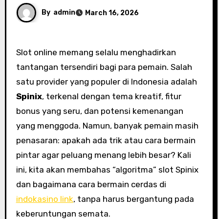
By
admin
March 16, 2026
Slot online memang selalu menghadirkan
tantangan tersendiri bagi para pemain. Salah
satu provider yang populer di Indonesia adalah
Spinix
, terkenal dengan tema kreatif, fitur
bonus yang seru, dan potensi kemenangan
yang menggoda. Namun, banyak pemain masih
penasaran: apakah ada trik atau cara bermain
pintar agar peluang menang lebih besar? Kali
ini, kita akan membahas “algoritma” slot Spinix
dan bagaimana cara bermain cerdas di
indokasino link
, tanpa harus bergantung pada
keberuntungan semata.