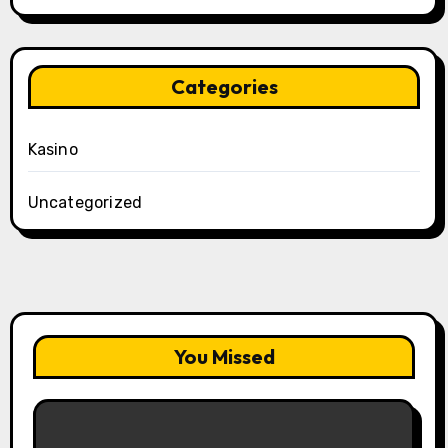
Categories
Kasino
Uncategorized
You Missed