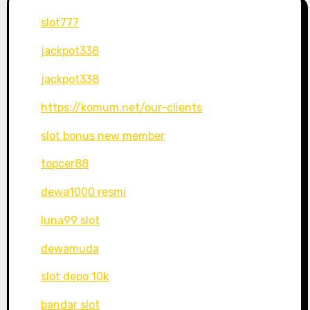
slot777
jackpot338
jackpot338
https://komum.net/our-clients
slot bonus new member
topcer88
dewa1000 resmi
luna99 slot
dewamuda
slot depo 10k
bandar slot