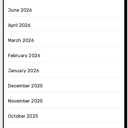
June 2026
April 2026
March 2026
February 2026
January 2026
December 2025
November 2025
October 2025