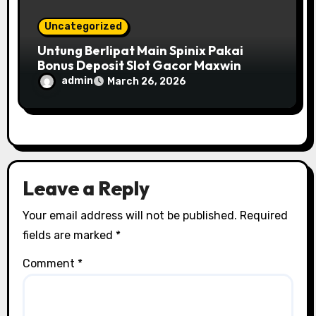
Uncategorized
Untung Berlipat Main Spinix Pakai
Bonus Deposit Slot Gacor Maxwin
admin
March 26, 2026
Leave a Reply
Your email address will not be published.
Required
fields are marked
*
Comment
*