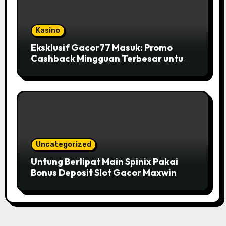
Kasino
Eksklusif Gacor77 Masuk: Promo
Cashback Mingguan Terbesar untuk
Member
Uncategorized
Untung Berlipat Main Spinix Pakai
Bonus Deposit Slot Gacor Maxwin