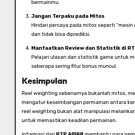
bermainmu.
Jangan Terpaku pada Mitos
Hindari percaya pada mitos seperti “mesin
dan tidak bisa diprediksi.
Manfaatkan Review dan Statistik di R
Pelajari ulasan dan statistik game untuk
seberapa sering fitur bonus muncul.
Kesimpulan
Reel weighting sebenarnya bukanlah mitos, me
mengatur keseimbangan permainan antara keme
reel weighting bukan alat manipulasi melainka
untuk memastikan keadilan permainan.
Informasi dari
RTP API88
membantu para pemai