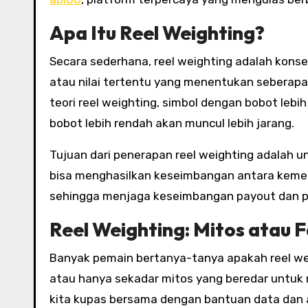
Apa Itu Reel Weighting?
Secara sederhana, reel weighting adalah konse
atau nilai tertentu yang menentukan seberapa
teori reel weighting, simbol dengan bobot lebi
bobot lebih rendah akan muncul lebih jarang.
Tujuan dari penerapan reel weighting adalah 
bisa menghasilkan keseimbangan antara kemen
sehingga menjaga keseimbangan payout dan 
Reel Weighting: Mitos atau 
Banyak pemain bertanya-tanya apakah reel wei
atau hanya sekadar mitos yang beredar untuk m
kita kupas bersama dengan bantuan data dan an