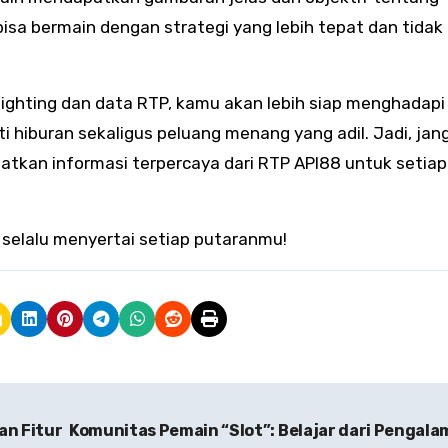
isa bermain dengan strategi yang lebih tepat dan tidak
ghting dan data RTP, kamu akan lebih siap menghadapi
 hiburan sekaligus peluang menang yang adil. Jadi, jan
atkan informasi terpercaya dari RTP API88 untuk setiap
elalu menyertai setiap putaranmu!
an Fitur
Komunitas Pemain “Slot”: Belajar dari Pengal