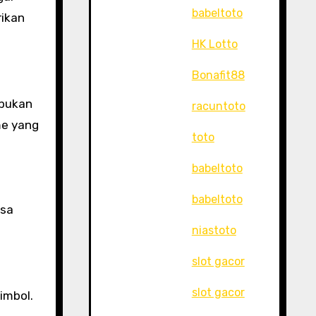
babeltoto
rikan
HK Lotto
Bonafit88
 bukan
racuntoto
me yang
toto
babeltoto
babeltoto
isa
niastoto
slot gacor
slot gacor
imbol.