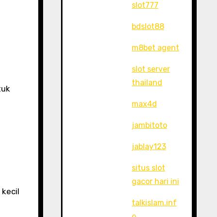
slot777
bdslot88
m8bet agent
slot server
thailand
tuk
max4d
jambitoto
jablay123
situs slot
gacor hari ini
kecil
talkislam.inf
o