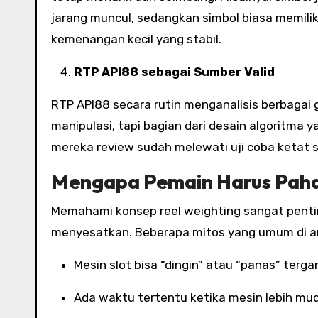
jarang muncul, sedangkan simbol biasa memilik
kemenangan kecil yang stabil.
RTP API88 sebagai Sumber Valid
RTP API88 secara rutin menganalisis berbagai
manipulasi, tapi bagian dari desain algoritm
mereka review sudah melewati uji coba ketat s
Mengapa Pemain Harus Paha
Memahami konsep reel weighting sangat penti
menyesatkan. Beberapa mitos yang umum di a
Mesin slot bisa “dingin” atau “panas” ter
Ada waktu tertentu ketika mesin lebih 