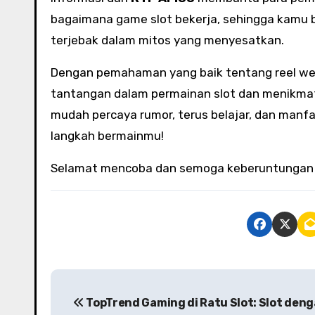
bagaimana game slot bekerja, sehingga kamu b
terjebak dalam mitos yang menyesatkan.
Dengan pemahaman yang baik tentang reel wei
tantangan dalam permainan slot dan menikmati
mudah percaya rumor, terus belajar, dan manfa
langkah bermainmu!
Selamat mencoba dan semoga keberuntungan s
P
TopTrend Gaming di Ratu Slot: Slot deng
o