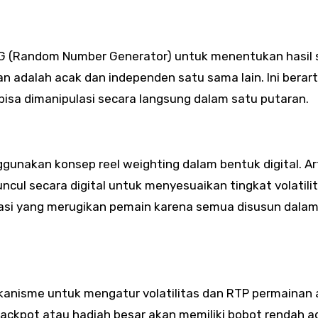
G (Random Number Generator) untuk menentukan hasil 
adalah acak dan independen satu sama lain. Ini berarti
bisa dimanipulasi secara langsung dalam satu putaran.
unakan konsep reel weighting dalam bentuk digital. Ar
ncul secara digital untuk menyesuaikan tingkat volatili
asi yang merugikan pemain karena semua disusun dala
ekanisme untuk mengatur volatilitas dan RTP permainan 
jackpot atau hadiah besar akan memiliki bobot rendah a