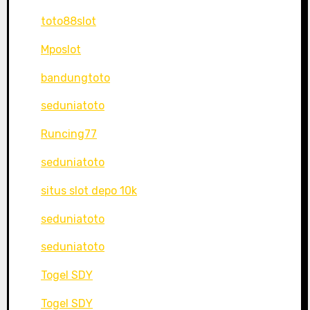
toto88slot
Mposlot
bandungtoto
seduniatoto
Runcing77
seduniatoto
situs slot depo 10k
seduniatoto
seduniatoto
Togel SDY
Togel SDY