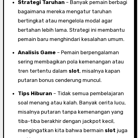
Strategi Taruhan
– Banyak pemain berbagi
bagaimana mereka mengatur taruhan
bertingkat atau mengelola modal agar
bertahan lebih lama. Strategi ini membantu
pemain baru menghindari kesalahan umum.
Analisis Game
– Pemain berpengalaman
sering membagikan pola kemenangan atau
tren tertentu dalam
slot
, misalnya kapan
putaran bonus cenderung muncul.
Tips Hiburan
– Tidak semua pembelajaran
soal menang atau kalah. Banyak cerita lucu,
misalnya putaran tanpa kemenangan yang
tiba-tiba berakhir dengan jackpot kecil,
mengingatkan kita bahwa bermain
slot
juga