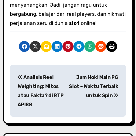
menyenangkan. Jadi, jangan ragu untuk
bergabung, belajar dari real players, dan nikmati
perjalanan seru di dunia
slot
online!
P
Analisis Reel
Jam Hoki Main PG
o
Weighting: Mitos
Slot – Waktu Terbaik
s
atau Fakta? di RTP
untuk Spin
API88
t
n
a