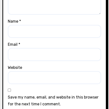
Name
*
Email
*
Website
Save my name, email, and website in this browser
for the next time I comment.