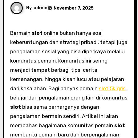
By
admin
November 7, 2025
Bermain
slot
online bukan hanya soal
keberuntungan dan strategi pribadi, tetapi juga
pengalaman sosial yang bisa diperkaya melalui
komunitas pemain. Komunitas ini sering
menjadi tempat berbagi tips, cerita
kemenangan, hingga kisah lucu atau pelajaran
dari kekalahan. Bagi banyak pemain
slot 5k qris
,
belajar dari pengalaman orang lain di komunitas
slot
bisa sama berharganya dengan
pengalaman bermain sendiri. Artikel ini akan
membahas bagaimana komunitas pemain
slot
membantu pemain baru dan berpengalaman