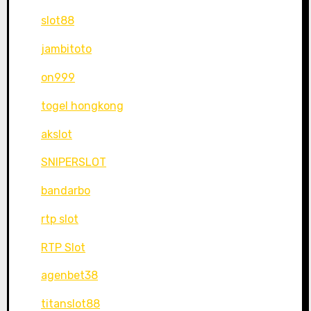
slot88
jambitoto
on999
togel hongkong
akslot
SNIPERSLOT
bandarbo
rtp slot
RTP Slot
agenbet38
titanslot88