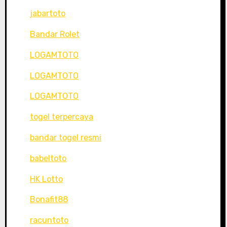
jabartoto
Bandar Rolet
LOGAMTOTO
LOGAMTOTO
LOGAMTOTO
togel terpercaya
bandar togel resmi
babeltoto
HK Lotto
Bonafit88
racuntoto