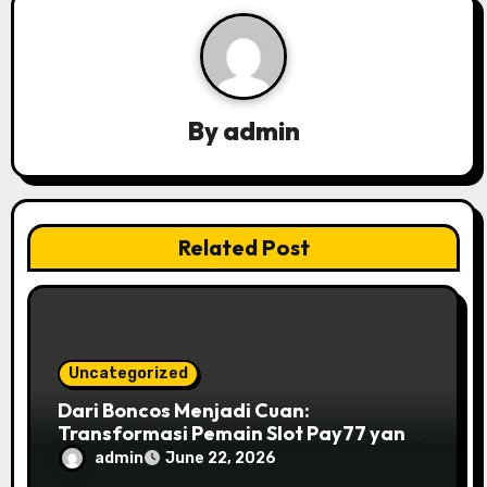
v
i
g
By
admin
a
t
Related Post
i
o
n
Uncategorized
Dari Boncos Menjadi Cuan:
Transformasi Pemain Slot Pay77 yang
Inspiratif
admin
June 22, 2026