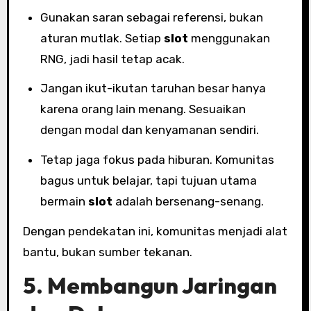
Gunakan saran sebagai referensi, bukan
aturan mutlak. Setiap
slot
menggunakan
RNG, jadi hasil tetap acak.
Jangan ikut-ikutan taruhan besar hanya
karena orang lain menang. Sesuaikan
dengan modal dan kenyamanan sendiri.
Tetap jaga fokus pada hiburan. Komunitas
bagus untuk belajar, tapi tujuan utama
bermain
slot
adalah bersenang-senang.
Dengan pendekatan ini, komunitas menjadi alat
bantu, bukan sumber tekanan.
5. Membangun Jaringan